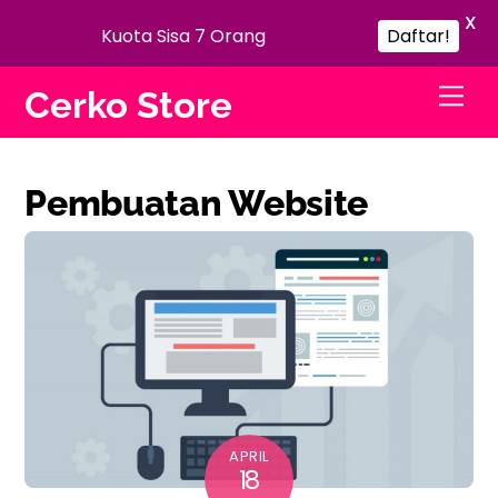
X
Kuota Sisa 7 Orang
Daftar!
Skip
Me
Cerko Store
to
content
Pembuatan Website
APRIL
18