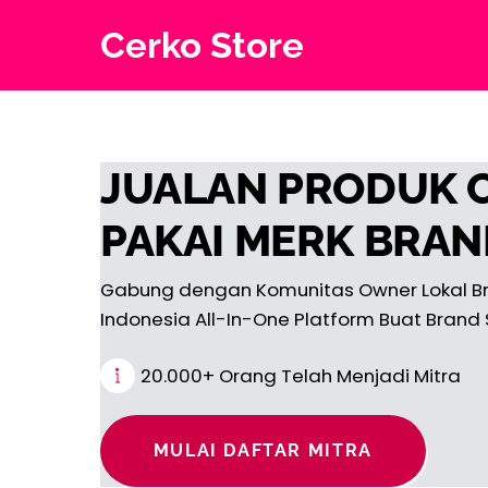
Skip
Cerko Store
to
content
JUALAN PRODUK 
PAKAI MERK BRAN
Gabung dengan Komunitas Owner Lokal Br
Indonesia All-In-One Platform Buat Brand 
20.000+ Orang Telah Menjadi Mitra
MULAI DAFTAR MITRA